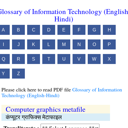
lossary of Information Technology (English
Hindi)
A
B
C
D
E
F
G
H
I
J
K
L
M
N
O
P
Q
R
S
T
U
V
W
X
Y
Z
Please click here to read PDF file
Glossary of Information
Technology (English-Hindi)
Computer graphics metafile
कंप्यूटर ग्राफिक्स मेटाफाइल