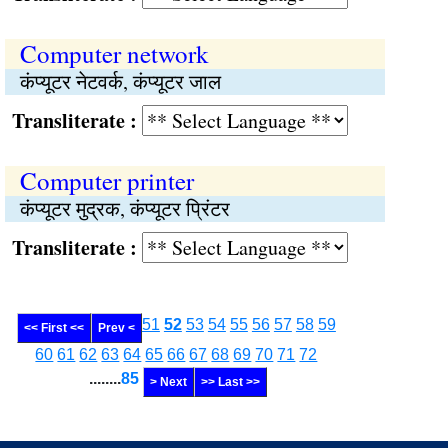
Computer network
कंप्यूटर नेटवर्क, कंप्यूटर जाल
Transliterate :
Computer printer
कंप्यूटर मुद्रक, कंप्यूटर प्रिंटर
Transliterate :
51
52
53
54
55
56
57
58
59
<< First <<
Prev <
60
61
62
63
64
65
66
67
68
69
70
71
72
........
85
> Next
>> Last >>