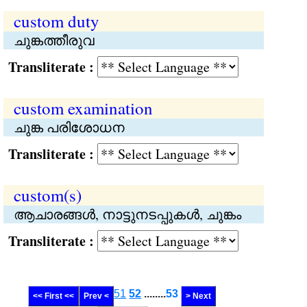
custom duty
ചുങ്കത്തീരുവ
Transliterate :
custom examination
ചുങ്ക പരിശോധന
Transliterate :
custom(s)
ആചാരങ്ങൾ, നാട്ടുനടപ്പുകൾ, ചുങ്കം
Transliterate :
51
52
........
53
<< First <<
Prev <
> Next