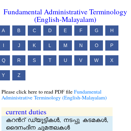
Fundamental Administrative Terminology
(English-Malayalam)
A
B
C
D
E
F
G
H
I
J
K
L
M
N
O
P
Q
R
S
T
U
V
W
X
Y
Z
Please click here to read PDF file
Fundamental
Administrative Terminology (English-Malayalam)
current duties
കറന്‍റ് ഡ്യൂട്ടികൾ, നടപ്പു കടമകൾ,
ദൈനംദിന ചുമതലകൾ