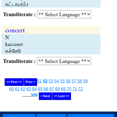
கட்டாய(ம்)
Transliterate :
concert
N
kacceeri
கச்சேரி
Transliterate :
51
52
53
54
55
56
57
58
59
<< First <<
Prev <
60
61
62
63
64
65
66
67
68
69
70
71
72
........
309
> Next
>> Last >>