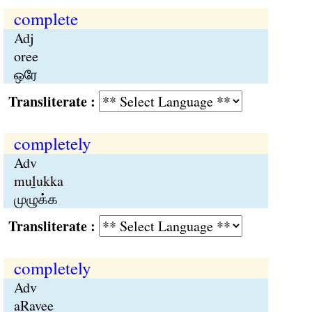
complete
Adj
oree
ஒரே
Transliterate :
completely
Adv
muḻukka
முழுக்க
Transliterate :
completely
Adv
aRavee