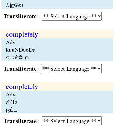
அறவெ
Transliterate :
completely
Adv
kuuNDooDa
கூண்டோட
Transliterate :
completely
Adv
oTTa
ஒட்ட
Transliterate :