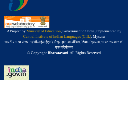
A Project by
Ministry of Education
, Government of India, Implemented by
Central Institute of Indian Languages (CIIL)
, Mysuru
भारतीय भाषा संस्थान (सीआईआईएल), मैसूर द्वारा कार्यान्वित, शिक्षा मंत्रालय, भारत सरकार की
एक परियोजना
© Copyright
Bharatavani
. All Rights Reserved