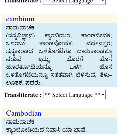
Transliterate :
cambium
ನಾಮವಾಚಕ
(ಸಸ್ಯವಿಜ್ಞಾನ) ಕ್ಯಾಂಬಿಯಂ; ಕಾಂಡಜೀವಕ;
ಒಳಂಬು; ಕಾಂಡಪೋಷಕ; ವರ್ಧನಸ್ತರ;
ಸಸ್ಯಕಾಂಡದ ಒಳತೊಗಟೆಗೂ ದಾರುಕಾಂಡಕ್ಕೂ
ನಡುವೆ ಇದ್ದು, ಹೊರಗೆ ಹೊಸ
ಹೊರತೊಗಟೆಯನ್ನೂ ಒಳಗೆ ಹೊಸ
ಒಳತೊಗಟೆಯನ್ನೂ ಸತತವಾಗಿ ಬೆಳೆಸುವ, ತೆಳು–
ಊತಕ, ಪದರು.
Transliterate :
Cambodian
ನಾಮವಾಚಕ
ಕ್ಯಾಂಬೋಡಿಯದ ನಿವಾಸಿ ಯಾ ಭಾಷೆ.