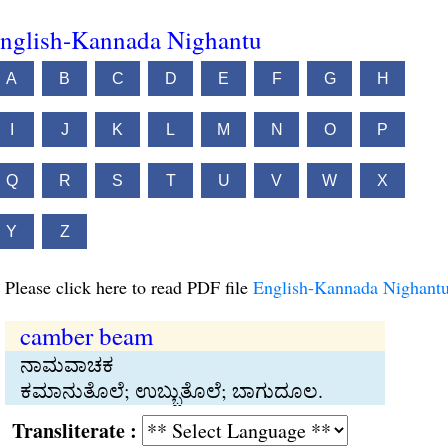
nglish-Kannada Nighantu
A
B
C
D
E
F
G
H
I
J
K
L
M
N
O
P
Q
R
S
T
U
V
W
X
Y
Z
Please click here to read PDF file
English-Kannada Nighant
camber beam
ನಾಮವಾಚಕ
ಕಮಾನುತೊಲೆ; ಉಬ್ಬುತೊಲೆ; ಬಾಗುದೂಲ.
Transliterate :