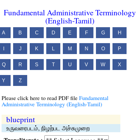
Fundamental Administrative Terminology
(English-Tamil)
A
B
C
D
E
F
G
H
I
J
K
L
M
N
O
P
Q
R
S
T
U
V
W
X
Y
Z
Please click here to read PDF file
Fundamental
Administrative Terminology (English-Tamil)
blueprint
உருவரைபடம், நிழற்பட அச்சுமுறை