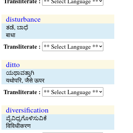
Transliterate :
disturbance
ತಡೆ, ಬಾಧೆ
बाधा
Transliterate :
ditto
ಯಥಾವತ್ತಾಗಿ
यथोपरि, जैसे ऊपर
Transliterate :
diversification
ವೈವಿಧ್ಯಗೊಳಿಸುವಿಕೆ
विविधीकरण