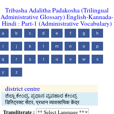
Tribasha Adalitha Padakosha (Trilingual
Administrative Glossary) English-Kannada-
Hindi : Part-1 (Administrative Vocabulary)
a
b
c
d
e
f
g
h
i
j
k
l
m
n
o
p
q
r
s
t
u
v
w
x
y
z
district centre
ಜಿಲ್ಲಾ ಕೇಂದ್ರ, ಪ್ರಧಾನ ವ್ಯವಹಾರ ಕೇಂದ್ರ
डिस्ट्रिक्ट सेंटर, प्रधान व्यावसायिक केंद्र
Transliterate :