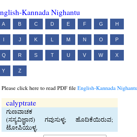
nglish-Kannada Nighantu
A
B
C
D
E
F
G
H
I
J
K
L
M
N
O
P
Q
R
S
T
U
V
W
X
Y
Z
Please click here to read PDF file
English-Kannada Nighant
calyptrate
ಗುಣವಾಚಕ
(ಸಸ್ಯವಿಜ್ಞಾನ) ಗವುಸುಳ್ಳ; ಹೊದಿಕೆಯಿರುವ;
ಟೋಪಿಯುಳ್ಳ.