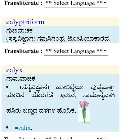
Transliterate :
calyptriform
ಗುಣವಾಚಕ
(ಸಸ್ಯವಿಜ್ಞಾನ) ಗವುಸಿನಂಥ; ಟೋಪಿಯಾಕಾರದ.
Transliterate :
calyx
ನಾಮವಾಚಕ
(ಸಸ್ಯವಿಜ್ಞಾನ) ಹೂಬಟ್ಟಲು; ಪುಷ್ಪಪಾತ್ರ;
ಹೂವಿನ ಹೊರಗಡೆ ಇರುವ, ಸಾಮಾನ್ಯವಾಗಿ
ಹಸಿರು ಬಣ್ಣದ ದಳಗಳ ಹೊದಿಕೆ.
=
calix
.