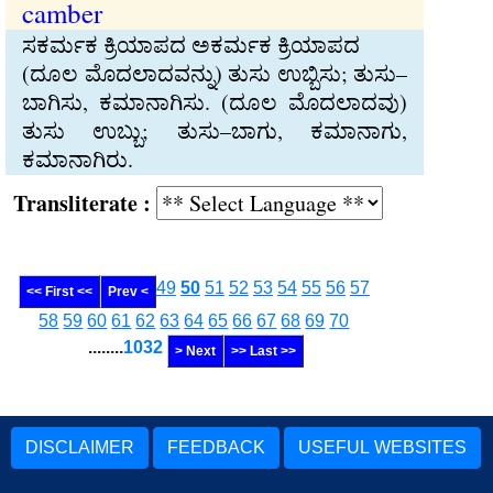
camber
ಸಕರ್ಮಕ ಕ್ರಿಯಾಪದ ಅಕರ್ಮಕ ಕ್ರಿಯಾಪದ
(ದೂಲ ಮೊದಲಾದವನ್ನು) ತುಸು ಉಬ್ಬಿಸು; ತುಸು–
ಬಾಗಿಸು, ಕಮಾನಾಗಿಸು. (ದೂಲ ಮೊದಲಾದವು)
ತುಸು ಉಬ್ಬು; ತುಸು–ಬಾಗು, ಕಮಾನಾಗು,
ಕಮಾನಾಗಿರು.
Transliterate :
49
50
51
52
53
54
55
56
57
<< First <<
Prev <
58
59
60
61
62
63
64
65
66
67
68
69
70
........
1032
> Next
>> Last >>
DISCLAIMER
FEEDBACK
USEFUL WEBSITES