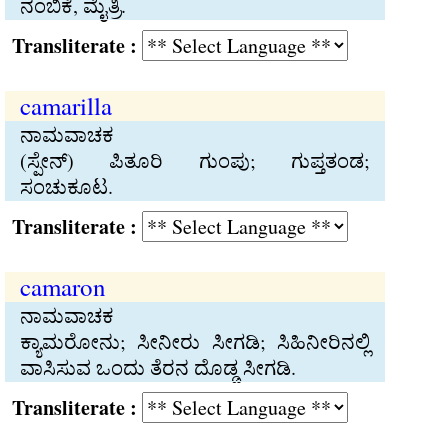
ನಂಬಿಕೆ, ಮೈತ್ರಿ.
Transliterate :
camarilla
ನಾಮವಾಚಕ
(ಸ್ಪೇನ್‍) ಪಿತೂರಿ ಗುಂಪು; ಗುಪ್ತತಂಡ;
ಸಂಚುಕೂಟ.
Transliterate :
camaron
ನಾಮವಾಚಕ
ಕ್ಯಾಮರೋನು; ಸೀನೀರು ಸೀಗಡಿ; ಸಿಹಿನೀರಿನಲ್ಲಿ
ವಾಸಿಸುವ ಒಂದು ತೆರನ ದೊಡ್ಡ ಸೀಗಡಿ.
Transliterate :