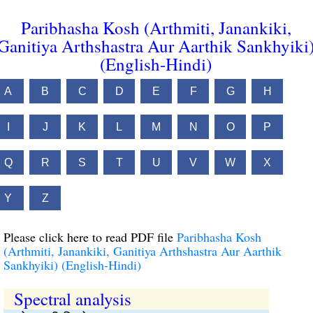
Paribhasha Kosh (Arthmiti, Janankiki,
Ganitiya Arthshastra Aur Aarthik Sankhyiki
(English-Hindi)
A
B
C
D
E
F
G
H
I
J
K
L
M
N
O
P
Q
R
S
T
U
V
W
X
Y
Z
Please click here to read PDF file
Paribhasha Kosh
(Arthmiti, Janankiki, Ganitiya Arthshastra Aur Aarthik
Sankhyiki) (English-Hindi)
Spectral analysis