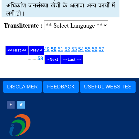
अधिकांश जनसंख्या खेती के अलावा अन्य कार्यों में
लगी हो।
Transliterate :
49
50
51
52
53
54
55
56
57
<< First <<
Prev <
........
58
> Next
>> Last >>
DISCLAIMER
FEEDBACK
USEFUL WEBSITES