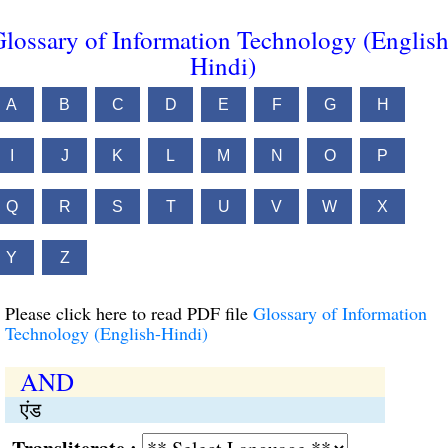
lossary of Information Technology (English
Hindi)
A
B
C
D
E
F
G
H
I
J
K
L
M
N
O
P
Q
R
S
T
U
V
W
X
Y
Z
Please click here to read PDF file
Glossary of Information
Technology (English-Hindi)
AND
एंड