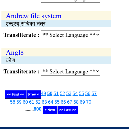
Andrew file system
एंन्ड्रयू संचिका तंत्र
Transliterate :
Angle
कोण
Transliterate :
49
50
51
52
53
54
55
56
57
<< First <<
Prev <
58
59
60
61
62
63
64
65
66
67
68
69
70
........
800
> Next
>> Last >>