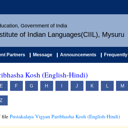
Education, Government of India
nstitute of Indian Languages(CIIL), Mysuru
nt Partners
Message
Announcements
Frequently
ribhasha Kosh (English-Hindi)
E
F
G
H
I
J
K
L
M
Z
 file
Pustakalaya Vigyan Paribhasha Kosh (English-Hindi)