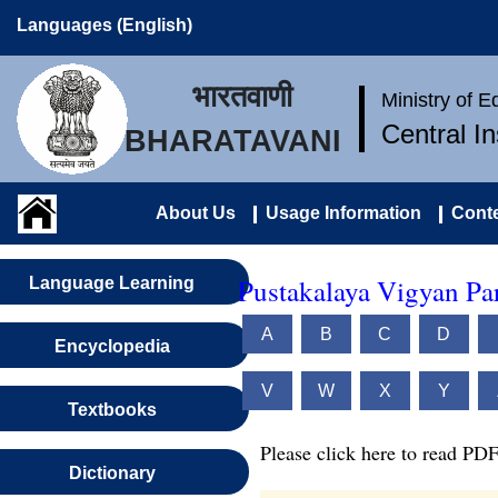
Languages (English)
भारतवाणी
Ministry of 
Central I
BHARATAVANI
About Us
Usage Information
Conte
Pustakalaya Vigyan Pa
Language Learning
A
B
C
D
Encyclopedia
V
W
X
Y
Textbooks
Please click here to read PDF
Dictionary