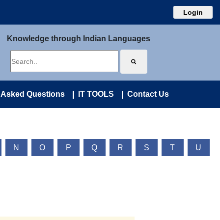
Login
Knowledge through Indian Languages
 Asked Questions
IT TOOLS
Contact Us
N
O
P
Q
R
S
T
U