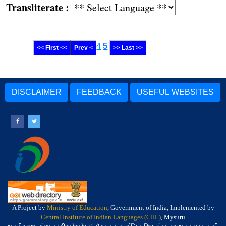
Transliterate :
4
5
<< First <<
Prev <
>> Last >>
DISCLAIMER
FEEDBACK
USEFUL WEBSITES
A Project by
Ministry of Education
, Government of India, Implemented by
Central Institute of Indian Languages (CIIL)
, Mysuru