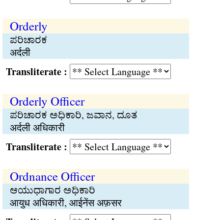
Orderly
ಪರಿಚಾರಕ
अर्दली
Transliterate :
Orderly Officer
ಪರಿಚಾರಕ ಅಧಿಕಾರಿ, ಜವಾನ, ದೂತ
अर्दली अधिकारी
Transliterate :
Ordnance Officer
ಆಯುಧಾಗಾರ ಅಧಿಕಾರಿ
आयुध अधिकारी, आईनेंस अफ़सर