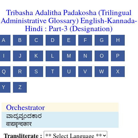
Tribasha Adalitha Padakosha (Trilingual
Administrative Glossary) English-Kannada-
Hindi : Part-3 (Designation)
A
B
C
D
E
F
G
H
I
J
K
L
M
N
O
P
Q
R
S
T
U
V
W
X
Y
Z
Orchestrator
ವಾದ್ಯವೃಂದಕಾರ
वाद्यवृन्दकार
Transliterate :