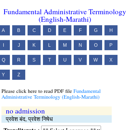
Fundamental Administrative Terminology
(English-Marathi)
A
B
C
D
E
F
G
H
I
J
K
L
M
N
O
P
Q
R
S
T
U
V
W
X
Y
Z
Please click here to read PDF file
Fundamental
Administrative Terminology (English-Marathi)
no admission
प्रवेश बंद, प्रवेश निषेध