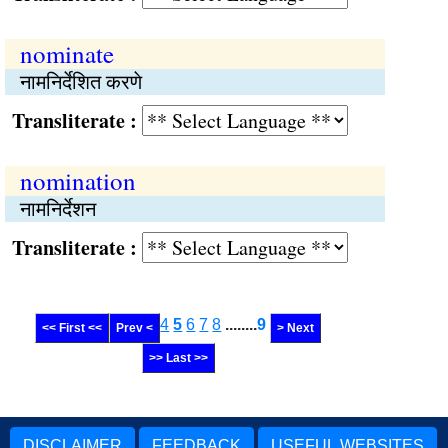
nominate
नामनिर्देशित करणे
Transliterate :
nomination
नामनिर्देशन
Transliterate :
4
5
6
7
8
........
9
<< First <<
Prev <
> Next
>> Last >>
DISCLAIMER
FEEDBACK
USEFUL WEBSITES