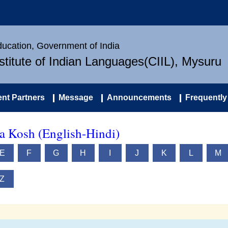
Education, Government of India
nstitute of Indian Languages(CIIL), Mysuru
nt Partners
Message
Announcements
Frequently
a Kosh (English-Hindi)
E
F
G
H
I
J
K
L
M
Z