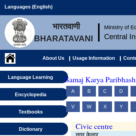
Languages (English)
भारतवाणी
Ministry of 
Central I
BHARATAVANI
About Us
Usage Information
Conte
Samaj Karya Paribhash
Language Learning
A
B
C
D
Encyclopedia
V
W
X
Y
Textbooks
Civic centre
Dictionary
नगर केन्द्र