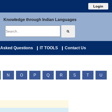
Login
Knowledge through Indian Languages
 Asked Questions
IT TOOLS
Contact Us
N
O
P
Q
R
S
T
U