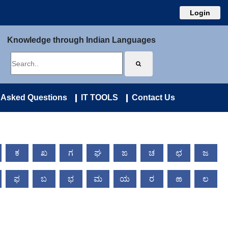
Login
Knowledge through Indian Languages
 Asked Questions
IT TOOLS
Contact Us
ಕ
ಖ
ಗ
ಘ
ಙ
ಚ
ಛ
ಜ
ಫ
ಬ
ಭ
ಮ
ಯ
ರ
ಱ
ಲ