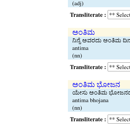
(adj)
Transliterate :
ಅಂತಿಮ
ನಿನ್ನೆ ಅವರದು ಅಂತಿಮ ದಿನವ
antima
(nn)
Transliterate :
ಅಂತಿಮ ಭೋಜನ
ಯೇಸು ಅಂತಿಮ ಭೋಜನದ ಬಳ
antima bhojana
(nn)
Transliterate :