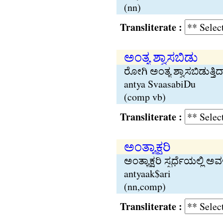
(nn)
Transliterate :
ಅಂತ್ಯ ಶ್ವಾಸಬಿಡು
ರೋಗಿ ಅಂತ್ಯ ಶ್ವಾಸಬಿಡುತ್ತಿದ್ದ
antya SvaasabiDu
(comp vb)
Transliterate :
ಅಂತ್ಯಾಕ್ಷರಿ
ಅಂತ್ಯಾಕ್ಷರಿ ಸ್ಫರ್ಧೆಯಲ್ಲ
antyaak$ari
(nn,comp)
Transliterate :