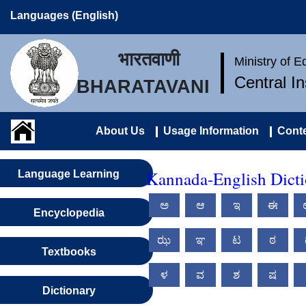
Languages (English)
भारतवाणी
Ministry of 
Central I
BHARATAVANI
About Us
Usage Information
Conte
Kannada-English Dict
Language Learning
ಅ
ಆ
ಇ
ಈ
Encyclopedia
ಝ
ಞ
ಟ
ಠ
Textbooks
ಳ
ವ
ಶ
ಷ
Dictionary