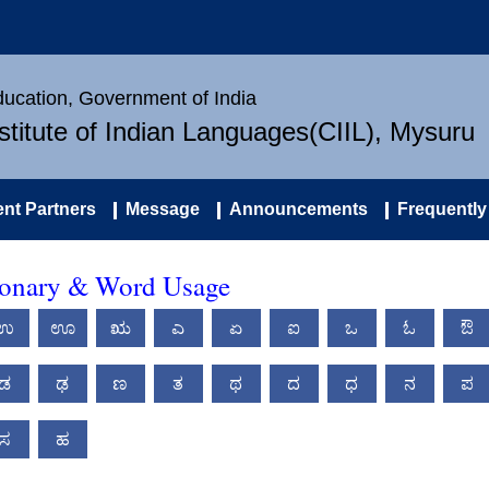
Education, Government of India
nstitute of Indian Languages(CIIL), Mysuru
nt Partners
Message
Announcements
Frequently
ionary & Word Usage
ಉ
ಊ
ಋ
ಎ
ಏ
ಐ
ಒ
ಓ
ಔ
ಡ
ಢ
ಣ
ತ
ಥ
ದ
ಧ
ನ
ಪ
ಸ
ಹ