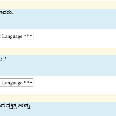
ರಾದರು.
ು ?
್ತಿತ್ವ ಆಗಿತ್ತು.