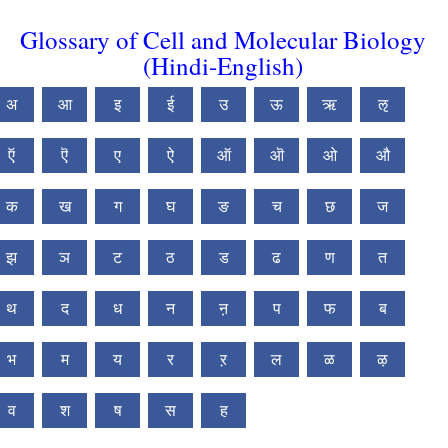
Glossary of Cell and Molecular Biology
(Hindi-English)
अ
आ
इ
ई
उ
ऊ
ऋ
ऌ
ऍ
ऎ
ए
ऐ
ऑ
ऒ
ओ
औ
क
ख
ग
घ
ङ
च
छ
ज
झ
ञ
ट
ठ
ड
ढ
ण
त
थ
द
ध
न
ऩ
प
फ
ब
भ
म
य
र
ऱ
ल
ळ
ऴ
व
श
ष
स
ह