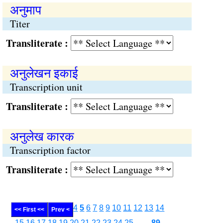
अनुमाप
Titer
Transliterate :
अनुलेखन इकाई
Transcription unit
Transliterate :
अनुलेख कारक
Transcription factor
Transliterate :
4
5
6
7
8
9
10
11
12
13
14
<< First <<
Prev <
15
16
17
18
19
20
21
22
23
24
25
........
89