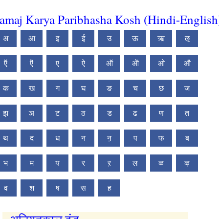
amaj Karya Paribhasha Kosh (Hindi-English
अ
आ
इ
ई
उ
ऊ
ऋ
ऌ
ऍ
ऎ
ए
ऐ
ऑ
ऒ
ओ
औ
क
ख
ग
घ
ङ
च
छ
ज
झ
ञ
ट
ठ
ड
ढ
ण
त
थ
द
ध
न
ऩ
प
फ
ब
भ
म
य
र
ऱ
ल
ळ
ऴ
व
श
ष
स
ह