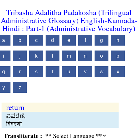
Tribasha Adalitha Padakosha (Trilingual
Administrative Glossary) English-Kannada-
Hindi : Part-1 (Administrative Vocabulary)
a
b
c
d
e
f
g
h
i
j
k
l
m
n
o
p
q
r
s
t
u
v
w
x
y
z
return
ವಿವರಣೆ,
विवरणी
Transliterate :