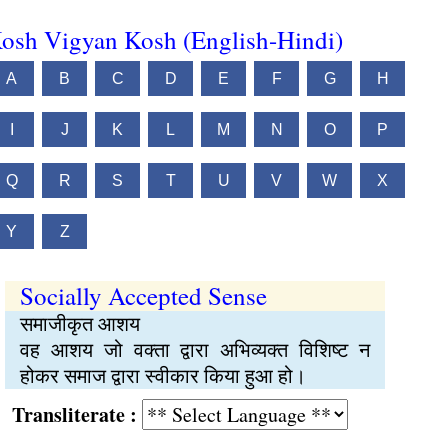
osh Vigyan Kosh (English-Hindi)
A
B
C
D
E
F
G
H
I
J
K
L
M
N
O
P
Q
R
S
T
U
V
W
X
Y
Z
Socially Accepted Sense
समाजीकृत आशय
वह आशय जो वक्ता द्वारा अभिव्यक्त विशिष्ट न
होकर समाज द्वारा स्वीकार किया हुआ हो।
Transliterate :