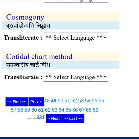
Cosmogony
ब्रह्मांडोत्पति सिद्धांत
Transliterate :
Cotidal chart method
समज्वारीय चार्ट विधि
Transliterate :
48
49
50
51
52
53
54
55
56
<< First <<
Prev <
57
58
59
60
61
62
63
64
65
66
67
68
69
........
331
> Next
>> Last >>