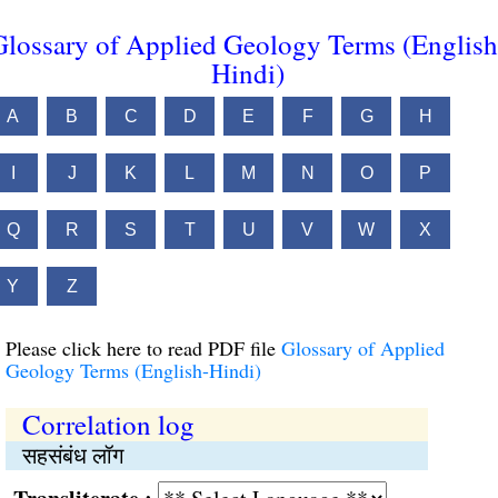
Glossary of Applied Geology Terms (English
Hindi)
A
B
C
D
E
F
G
H
I
J
K
L
M
N
O
P
Q
R
S
T
U
V
W
X
Y
Z
Please click here to read PDF file
Glossary of Applied
Geology Terms (English-Hindi)
Correlation log
सहसंबंध लॉग