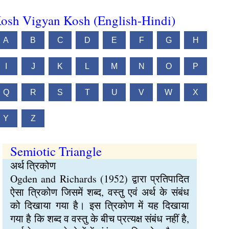
osh Vigyan Kosh (English-Hindi)
A
B
C
D
E
F
G
H
I
J
K
L
M
N
O
P
Q
R
S
T
U
V
W
X
Y
Z
Semiotic Triangle
अर्थ त्रिकोण
Ogden and Richards (1952) द्वारा प्रतिपादित
ऐसा त्रिकोण जिसमें शब्द, वस्तु एवं अर्थ के संबंध
को दिखाया गया है। इस त्रिकोण में यह दिखाया
गया है कि शब्द व वस्तु के बीच प्रत्यक्ष संबंध नहीं है,