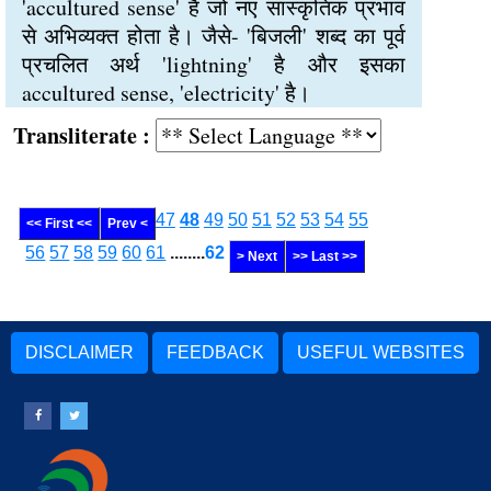
'accultured sense' है जो नए सांस्कृतिक प्रभाव
से अभिव्यक्त होता है। जैसे- 'बिजली' शब्द का पूर्व
प्रचलित अर्थ 'lightning' है और इसका
accultured sense, 'electricity' है।
Transliterate :
47
48
49
50
51
52
53
54
55
<< First <<
Prev <
56
57
58
59
60
61
........
62
> Next
>> Last >>
DISCLAIMER
FEEDBACK
USEFUL WEBSITES