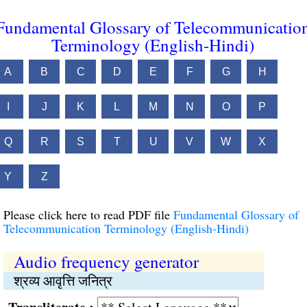
Fundamental Glossary of Telecommunicatio
Terminology (English-Hindi)
A
B
C
D
E
F
G
H
I
J
K
L
M
N
O
P
Q
R
S
T
U
V
W
X
Y
Z
Please click here to read PDF file
Fundamental Glossary of
Telecommunication Terminology (English-Hindi)
Audio frequency generator
श्रव्य आवृत्ति जनित्र