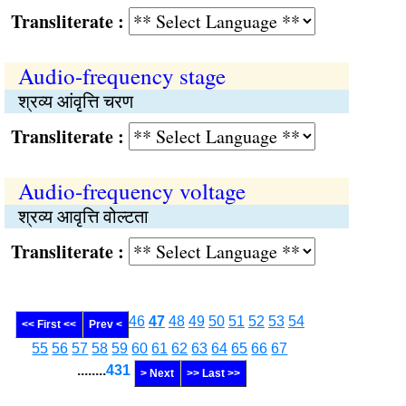
Transliterate :
Audio-frequency stage
श्रव्य आंवृत्ति चरण
Transliterate :
Audio-frequency voltage
श्रव्य आवृत्ति वोल्टता
Transliterate :
46
47
48
49
50
51
52
53
54
<< First <<
Prev <
55
56
57
58
59
60
61
62
63
64
65
66
67
........
431
> Next
>> Last >>