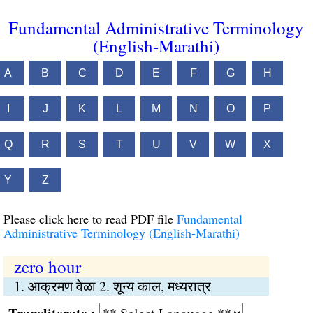
Fundamental Administrative Terminology
(English-Marathi)
A
B
C
D
E
F
G
H
I
J
K
L
M
N
O
P
Q
R
S
T
U
V
W
X
Y
Z
Please click here to read PDF file
Fundamental
Administrative Terminology (English-Marathi)
zero hour
1. आक्रमण वेळा 2. शून्य काल, मध्यरात्र