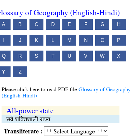
lossary of Geography (English-Hindi)
A
B
C
D
E
F
G
H
I
J
K
L
M
N
O
P
Q
R
S
T
U
V
W
X
Y
Z
Please click here to read PDF file
Glossary of Geography
(English-Hindi)
All-power state
सर्व शक्तिशाली राज्य
Transliterate :