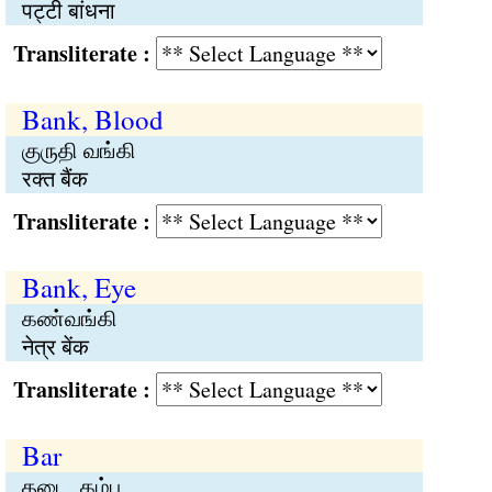
पट्टी बांधना
Transliterate :
Bank, Blood
குருதி வங்கி
रक्त बैंक
Transliterate :
Bank, Eye
கண்வங்கி
नेत्र बेंक
Transliterate :
Bar
தடை, கம்பு