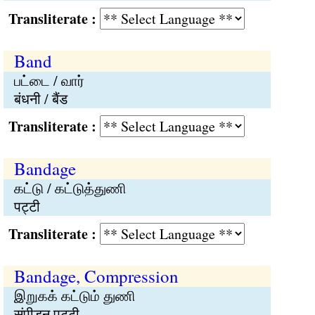
Transliterate :
Band
பட்டை / வார்
बंधनी / बैंड
Transliterate :
Bandage
கட்டு / கட்டுத்துணி
पट्टी
Transliterate :
Bandage, Compression
இறுகக் கட்டும் துணி
संपीडन पट्टी