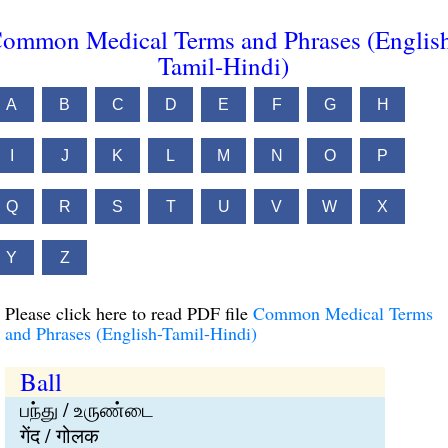
ommon Medical Terms and Phrases (Englis
Tamil-Hindi)
A
B
C
D
E
F
G
H
I
J
K
L
M
N
O
P
Q
R
S
T
U
V
W
X
Y
Z
Please click here to read PDF file
Common Medical Terms
and Phrases (English-Tamil-Hindi)
Ball
பந்து / உருண்டை
गेंद / गोलक