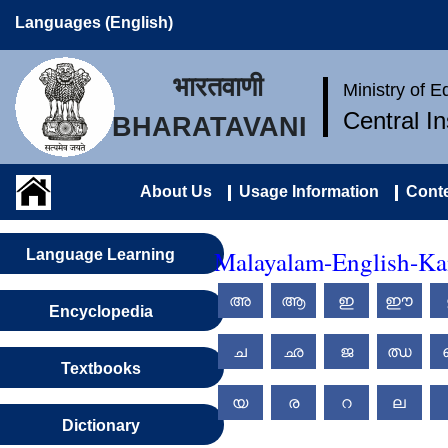
Languages (English)
भारतवाणी
Ministry of 
Central I
BHARATAVANI
About Us
Usage Information
Conte
Malayalam-English-Kan
Language Learning
അ
ആ
ഇ
ഈ
Encyclopedia
ച
ഛ
ജ
ഝ
Textbooks
യ
ര
റ
ല
Dictionary