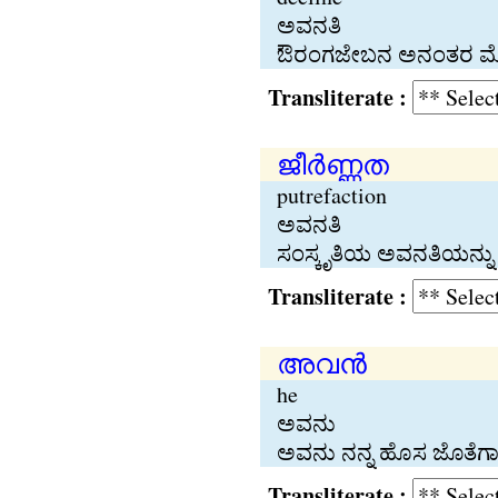
ಅವನತಿ
ಔರಂಗಜೇಬನ ಅನಂತರ ಮೊಗಲ
Transliterate :
ജീര്‍ണ്ണത
putrefaction
ಅವನತಿ
ಸಂಸ್ಕೃತಿಯ ಅವನತಿಯನ್ನು
Transliterate :
അവന്‍
he
ಅವನು
ಅವನು ನನ್ನ ಹೊಸ ಜೊತೆಗಾ
Transliterate :