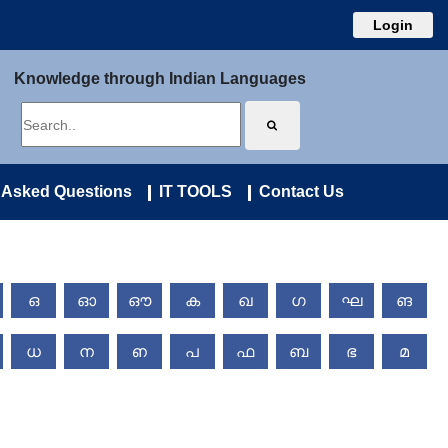
Login
Knowledge through Indian Languages
 Asked Questions
IT TOOLS
Contact Us
ഒ
ഓ
ഔ
ക
ഖ
ഗ
ഘ
ങ
ധ
ന
ഩ
പ
ഫ
ബ
ഭ
മ