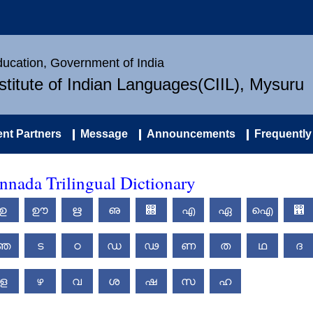
Education, Government of India
nstitute of Indian Languages(CIIL), Mysuru
nt Partners
Message
Announcements
Frequently
nada Trilingual Dictionary
ഉ
ഊ
ഋ
ഌ
഍
എ
ഏ
ഐ
഑
ഞ
ട
ഠ
ഡ
ഢ
ണ
ത
ഥ
ദ
ള
ഴ
വ
ശ
ഷ
സ
ഹ