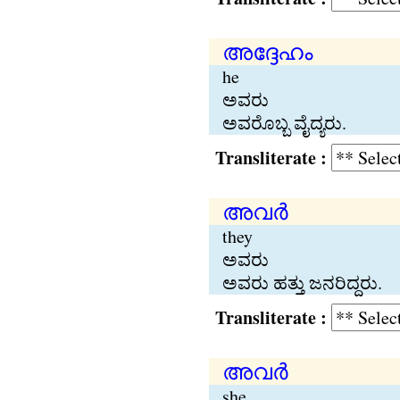
അദ്ദേഹം
he
ಅವರು
ಅವರೊಬ್ಬ ವೈದ್ಯರು.
Transliterate :
അവര്‍
they
ಅವರು
ಅವರು ಹತ್ತು ಜನರಿದ್ದರು.
Transliterate :
അവര്‍
she