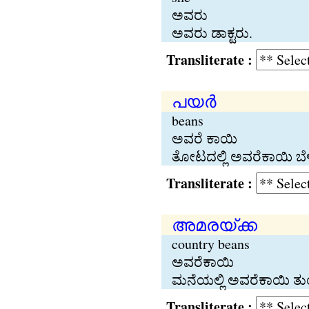
ಅವರು
ಅವರು ಡಾಕ್ಟರು.
Transliterate :
പയര്‍
beans
ಅವರೆ ಕಾಯಿ
ತೋಟದಲ್ಲಿ ಅವರೆಕಾಯಿ ಬೆಳೆ
Transliterate :
അമരയ്ക്ക
country beans
ಅವರೆಕಾಯಿ
ಮನೆಯಲ್ಲಿ ಅವರೆಕಾಯಿ ತು
Transliterate :