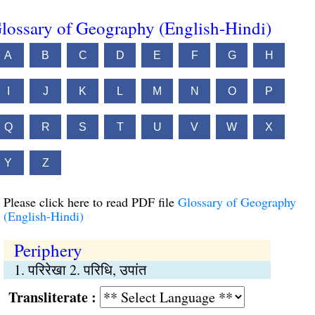
lossary of Geography (English-Hindi)
A
B
C
D
E
F
G
H
I
J
K
L
M
N
O
P
Q
R
S
T
U
V
W
X
Y
Z
Please click here to read PDF file
Glossary of Geography
(English-Hindi)
Periphery
1. परिरेखा 2. परिधि, उपांत
Transliterate :