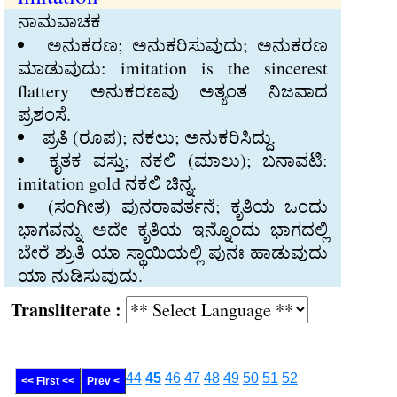
ನಾಮವಾಚಕ
ಅನುಕರಣ; ಅನುಕರಿಸುವುದು; ಅನುಕರಣ
ಮಾಡುವುದು: imitation is the sincerest
flattery ಅನುಕರಣವು ಅತ್ಯಂತ ನಿಜವಾದ
ಪ್ರಶಂಸೆ.
ಪ್ರತಿ (ರೂಪ); ನಕಲು; ಅನುಕರಿಸಿದ್ದು.
ಕೃತಕ ವಸ್ತು; ನಕಲಿ (ಮಾಲು); ಬನಾವಟಿ:
imitation gold ನಕಲಿ ಚಿನ್ನ.
(ಸಂಗೀತ) ಪುನರಾವರ್ತನೆ; ಕೃತಿಯ ಒಂದು
ಭಾಗವನ್ನು ಅದೇ ಕೃತಿಯ ಇನ್ನೊಂದು ಭಾಗದಲ್ಲಿ
ಬೇರೆ ಶ್ರುತಿ ಯಾ ಸ್ಥಾಯಿಯಲ್ಲಿ ಪುನಃ ಹಾಡುವುದು
ಯಾ ನುಡಿಸುವುದು.
Transliterate :
44
45
46
47
48
49
50
51
52
<< First <<
Prev <