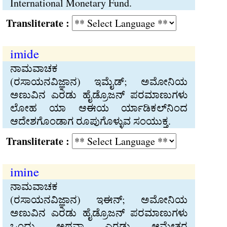
International Monetary Fund.
Transliterate :
imide
ನಾಮವಾಚಕ
(ರಸಾಯನವಿಜ್ಞಾನ) ಇಮೈಡ್‍; ಅಮೋನಿಯ
ಅಣುವಿನ ಎರಡು ಹೈಡ್ರೊಜನ್‍ ಪರಮಾಣುಗಳು
ಲೋಹ ಯಾ ಆಈಯ ರ್ಯಾಡಿಕಲ್‍ನಿಂದ
ಆದೇಶಗೊಂಡಾಗ ರೂಪುಗೊಳ್ಳುವ ಸಂಯುಕ್ತ.
Transliterate :
imine
ನಾಮವಾಚಕ
(ರಸಾಯನವಿಜ್ಞಾನ) ಇಈನ್‍; ಅಮೋನಿಯ
ಅಣುವಿನ ಎರಡು ಹೈಡ್ರೊಜನ್‍ ಪರಮಾಣುಗಳು
ಒಂದು ಅಥವಾ ಎರಡು ಆಮ್ಲೇತರ