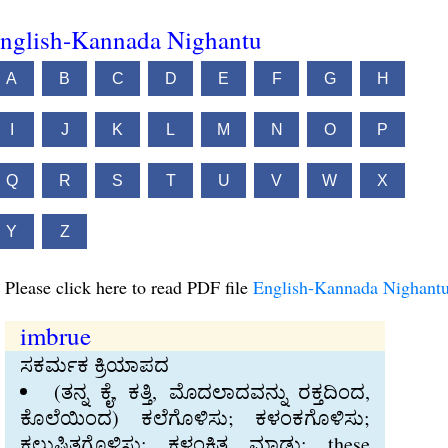
nglish-Kannada Nighantu
A
B
C
D
E
F
G
H
I
J
K
L
M
N
O
P
Q
R
S
T
U
V
W
X
Y
Z
Please click here to read PDF file
English-Kannada Nighant
imbrue
ಸಕರ್ಮಕ ಕ್ರಿಯಾಪದ
(ತನ್ನ ಕೈ, ಕತ್ತಿ, ಮೊದಲಾದವನ್ನು ರಕ್ತದಿಂದ,
ಕೊಲೆಯಿಂದ) ಕಲೆಗೊಳಿಸು; ಕಳಂಕಗೊಳಿಸು;
ಕಲುಷಿತಗೊಳಿಸು; ಕಳಂಕಿತ ಮಾಡು: these