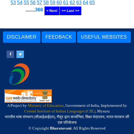
53
54
55
56
57
58
59
60
61
62
63
64
65
........
366
> Next
>> Last >>
DISCLAIMER
FEEDBACK
USEFUL WEBSITES
A Project by
Ministry of Education
, Government of India, Implemented by
Central Institute of Indian Languages (CIIL)
, Mysuru
भारतीय भाषा संस्थान (सीआईआईएल), मैसूर द्वारा कार्यान्वित, शिक्षा मंत्रालय, भारत सरकार की
एक परियोजना
© Copyright
Bharatavani
. All Rights Reserved