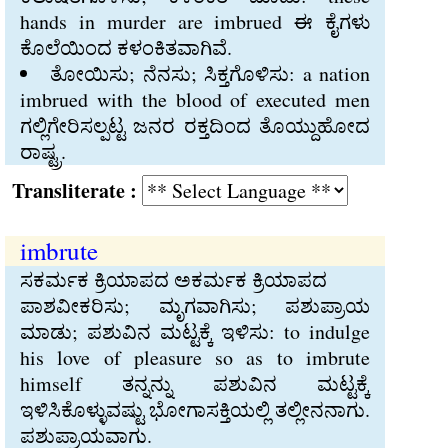
hands in murder are imbrued ಈ ಕೈಗಳು
ಕೊಲೆಯಿಂದ ಕಳಂಕಿತವಾಗಿವೆ.
ತೋಯಿಸು; ನೆನಸು; ಸಿಕ್ತಗೊಳಿಸು: a nation
imbrued with the blood of executed men
ಗಲ್ಲಿಗೇರಿಸಲ್ಪಟ್ಟ ಜನರ ರಕ್ತದಿಂದ ತೊಯ್ದುಹೋದ
ರಾಷ್ಟ್ರ.
Transliterate :
imbrute
ಸಕರ್ಮಕ ಕ್ರಿಯಾಪದ ಅಕರ್ಮಕ ಕ್ರಿಯಾಪದ
ಪಾಶವೀಕರಿಸು; ಮೃಗವಾಗಿಸು; ಪಶುಪ್ರಾಯ
ಮಾಡು; ಪಶುವಿನ ಮಟ್ಟಕ್ಕೆ ಇಳಿಸು: to indulge
his love of pleasure so as to imbrute
himself ತನ್ನನ್ನು ಪಶುವಿನ ಮಟ್ಟಕ್ಕೆ
ಇಳಿಸಿಕೊಳ್ಳುವಷ್ಟು ಭೋಗಾಸಕ್ತಿಯಲ್ಲಿ ತಲ್ಲೀನನಾಗು.
ಪಶುಪ್ರಾಯವಾಗು.