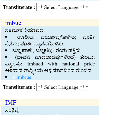
Transliterate :
imbue
ಸಕರ್ಮಕ ಕ್ರಿಯಾಪದ
ಊರಿಸು; ಪರ್ಯಾಪ್ತಗೊಳಿಸು; ಪೂರ್ತಿ
ನೆನಸು; ಪೂರ್ತಿ ವ್ಯಾಪನಗೊಳಿಸು.
ಬಣ್ಣ ಹಾಕು; ಬಣ್ಣಕಟ್ಟು; ರಂಗು ಹತ್ತಿಸು.
(ಭಾವನೆ ಮೊದಲಾದವುಗಳಿಂದ) ತುಂಬು;
ವ್ಯಾಪಿಸು: imbued with national pride
ಆಳವಾದ ರಾಷ್ಟ್ರೀಯ ಅಭಿಮಾನದಿಂದ ತುಂಬಿದ.
=
imbrue
.
Transliterate :
IMF
ಸಂಕ್ಷಿಪ್ತ