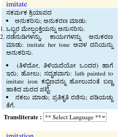
imitate
ಸಕರ್ಮಕ ಕ್ರಿಯಾಪದ
ಅನುಕರಿಸು; ಅನುಕರಣ ಮಾಡು:
ಒಬ್ಬರ ಮೇಲ್ಪಂಕ್ತಿಯನ್ನು ಅನುಸರಿಸು.
ನಡೆನುಡಿಗಳನ್ನು, ಕಾರ್ಯಗಳನ್ನು ಅನುಕರಣ
ಮಾಡು: imitate her tone ಅವಳ ದನಿಯನ್ನು
ಅನುಕರಿಸು.
(ತಿಳಿದೋ, ತಿಳಿಯದೆಯೋ ಒಂದರ) ಹಾಗೆ
ಇರು; ಹೋಲು; ಸದೃಶವಾಗು: lath painted to
imitate iron ಕಬ್ಬಿಣವನ್ನು ಹೋಲುವಂತೆ ಬಣ್ಣ
ಹಾಕಿದ ಮರದ ಪಟ್ಟಿ.
ನಕಲು ಮಾಡು; ಪ್ರತಿಕೃತಿ ರಚಿಸು; ಪಡಿಯಚ್ಚು
ತೆಗೆ.
Transliterate :
imitation