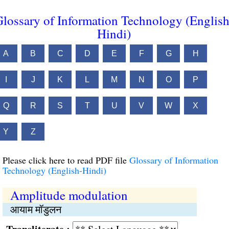
lossary of Information Technology (English
Hindi)
A
B
C
D
E
F
G
H
I
J
K
L
M
N
O
P
Q
R
S
T
U
V
W
X
Y
Z
Please click here to read PDF file
Glossary of Information
Technology (English-Hindi)
Amplitude modulation
आयाम मॉडुलन