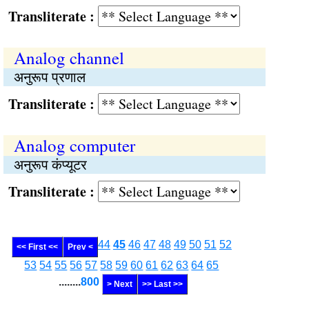
Transliterate :
Analog channel
अनुरूप प्रणाल
Transliterate :
Analog computer
अनुरूप कंप्यूटर
Transliterate :
44
45
46
47
48
49
50
51
52
<< First <<
Prev <
53
54
55
56
57
58
59
60
61
62
63
64
65
........
800
> Next
>> Last >>