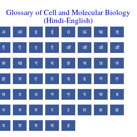
Glossary of Cell and Molecular Biology
(Hindi-English)
अ
आ
इ
ई
उ
ऊ
ऋ
ऌ
ऍ
ऎ
ए
ऐ
ऑ
ऒ
ओ
औ
क
ख
ग
घ
ङ
च
छ
ज
झ
ञ
ट
ठ
ड
ढ
ण
त
थ
द
ध
न
ऩ
प
फ
ब
भ
म
य
र
ऱ
ल
ळ
ऴ
व
श
ष
स
ह