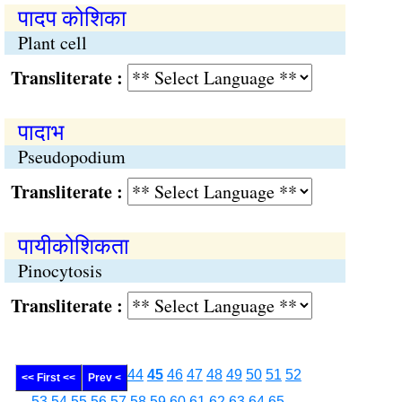
पादप कोशिका
Plant cell
Transliterate :
पादाभ
Pseudopodium
Transliterate :
पायीकोशिकता
Pinocytosis
Transliterate :
44
45
46
47
48
49
50
51
52
<< First <<
Prev <
53
54
55
56
57
58
59
60
61
62
63
64
65