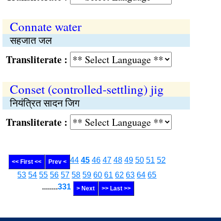
Connate water
सहजात जल
Transliterate :
Conset (controlled-settling) jig
नियंत्रित सादन जिग
Transliterate :
44
45
46
47
48
49
50
51
52
<< First <<
Prev <
53
54
55
56
57
58
59
60
61
62
63
64
65
........
331
> Next
>> Last >>