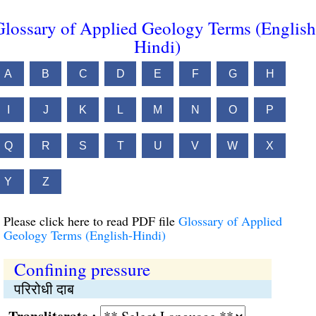
Glossary of Applied Geology Terms (English
Hindi)
A
B
C
D
E
F
G
H
I
J
K
L
M
N
O
P
Q
R
S
T
U
V
W
X
Y
Z
Please click here to read PDF file
Glossary of Applied
Geology Terms (English-Hindi)
Confining pressure
परिरोधी दाब