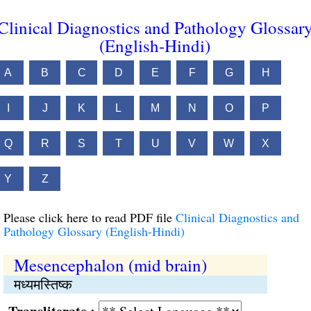
Clinical Diagnostics and Pathology Glossar
(English-Hindi)
A
B
C
D
E
F
G
H
I
J
K
L
M
N
O
P
Q
R
S
T
U
V
W
X
Y
Z
Please click here to read PDF file
Clinical Diagnostics and
Pathology Glossary (English-Hindi)
Mesencephalon (mid brain)
मध्यमस्तिष्क