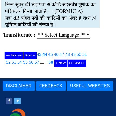
निम्न सूत्र की सहायता से कोटि सहसंबंध गुणांक का
परिकलन किया जाता है:— (FORMULA)
यहा dR संगत पदों की कोटियों का अंतर है तथा N
युग्मित कोटियों की संख्या है।
Transliterate :
43
44
45
46
47
48
49
50
51
<< First <<
Prev <
52
53
54
55
56
57
........
58
> Next
>> Last >>
DISCLAIMER
FEEDBACK
USEFUL WEBSITES