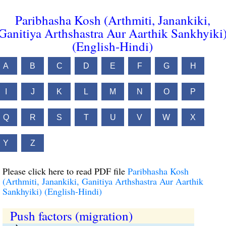
Paribhasha Kosh (Arthmiti, Janankiki,
Ganitiya Arthshastra Aur Aarthik Sankhyiki
(English-Hindi)
A
B
C
D
E
F
G
H
I
J
K
L
M
N
O
P
Q
R
S
T
U
V
W
X
Y
Z
Please click here to read PDF file
Paribhasha Kosh
(Arthmiti, Janankiki, Ganitiya Arthshastra Aur Aarthik
Sankhyiki) (English-Hindi)
Push factors (migration)