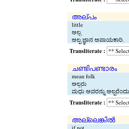
അല്പം
little
ಅಲ್ಪ
ಅಲ್ಪ ಜ್ಞಾನ ಅಪಾಯಕಾರಿ.
Transliterate :
ചണ്ടിപണ്ടാരം
mean folk
ಅಲ್ಪರು
ಮಧು ಅವರನ್ನು ಅಲ್ಪರೆಂದು
Transliterate :
അല്ലെങ്കില്‍
if not