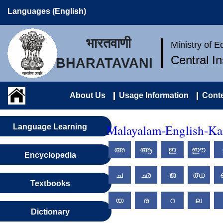
Languages (English)
भारतवाणी
Ministry of 
Central I
BHARATAVANI
About Us
Usage Information
Conte
Malayalam-English-Kan
Language Learning
അ
ആ
ഇ
ഈ
Encyclopedia
ച
ഛ
ജ
ഝ
Textbooks
യ
ര
റ
ല
Dictionary