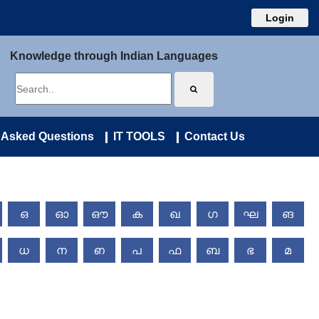
Login
Knowledge through Indian Languages
 Asked Questions
IT TOOLS
Contact Us
ഒ
ഓ
ഔ
ക
ഖ
ഗ
ഘ
ങ
ധ
ന
ഩ
പ
ഫ
ബ
ഭ
മ