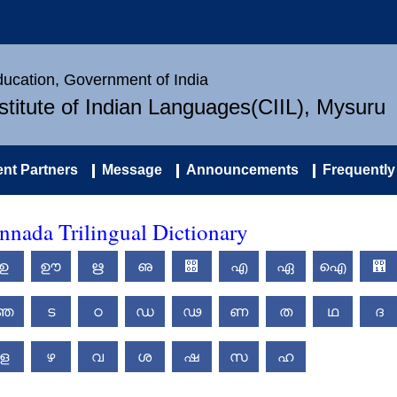
Education, Government of India
nstitute of Indian Languages(CIIL), Mysuru
nt Partners
Message
Announcements
Frequently
nada Trilingual Dictionary
ഉ
ഊ
ഋ
ഌ
഍
എ
ഏ
ഐ
഑
ഞ
ട
ഠ
ഡ
ഢ
ണ
ത
ഥ
ദ
ള
ഴ
വ
ശ
ഷ
സ
ഹ