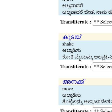
ಅಲ್ಲವಾದರೆ
ಅಲ್ಲವಾದರೆ ಬೇಡ, ನಾನು ಹೋ
Transliterate :
കുടയ്
shake
ಅಲ್ಲಾಡಿಸು
ಕೋತಿ ಮೈಯನ್ನು ಅಲ್ಲಾಡಿಸುತ್
Transliterate :
അനക്ക്
move
ಅಲ್ಲಾಡಿಸು
ತೊಟ್ಟಿಲನ್ನು ಅಲ್ಲಾಡಿಸಬೇಡ
Transliterate :