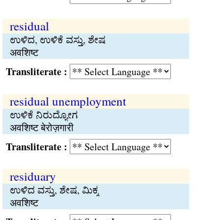
residual
ಉಳಿದ, ಉಳಿಕೆ ವಸ್ತು, ಶೇಷ
अवशिष्ट
Transliterate :
residual unemployment
ಉಳಿಕೆ ನಿರುದ್ಯೋಗ
अवशिष्ट बेरोज़गारी
Transliterate :
residuary
ಉಳಿದ ವಸ್ತು, ಶೇಷ, ಮಿಕ್ಕ
अवशिष्ट