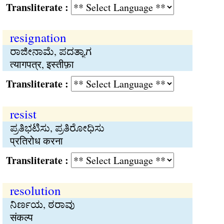
Transliterate :
resignation
ರಾಜೀನಾಮೆ, ಪದತ್ಯಾಗ
त्यागपत्र, इस्तीफ़ा
Transliterate :
resist
ಪ್ರತಿಭಟಿಸು, ಪ್ರತಿರೋಧಿಸು
प्रतिरोध करना
Transliterate :
resolution
ನಿರ್ಣಯ, ಠರಾವು
संकल्प