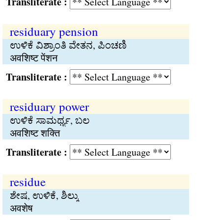
Transliterate :
residuary pension
ಉಳಿಕೆ ವಿಶ್ರಾಂತಿ ವೇತನ, ಪಿಂಚಣಿ
अवशिष्ट पेंशन
Transliterate :
residuary power
ಉಳಿಕೆ ಸಾಮರ್ಥ್ಯ, ಬಲ
अवशिष्ट शक्ति
Transliterate :
residue
ಶೇಷ, ಉಳಿಕೆ, ಶಿಲ್ಕು
अवशेष