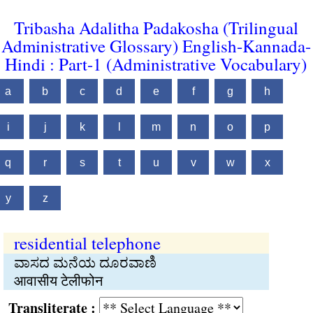
Tribasha Adalitha Padakosha (Trilingual
Administrative Glossary) English-Kannada-
Hindi : Part-1 (Administrative Vocabulary)
a
b
c
d
e
f
g
h
i
j
k
l
m
n
o
p
q
r
s
t
u
v
w
x
y
z
residential telephone
ವಾಸದ ಮನೆಯ ದೂರವಾಣಿ
आवासीय टेलीफोन
Transliterate :