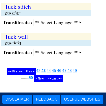
Tuck stitch
टक टांका
Transliterate :
Tuck wall
टक-भित्ति
Transliterate :
42
43
44
45
46
47
48
49
<< First <<
Prev <
........
50
> Next
>> Last >>
DISCLAIMER
FEEDBACK
USEFUL WEBSITES