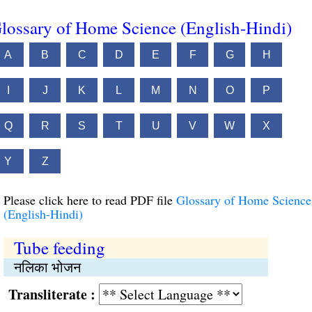
lossary of Home Science (English-Hindi)
A
B
C
D
E
F
G
H
I
J
K
L
M
N
O
P
Q
R
S
T
U
V
W
X
Y
Z
Please click here to read PDF file
Glossary of Home Science
(English-Hindi)
Tube feeding
नलिका भोजन
Transliterate :