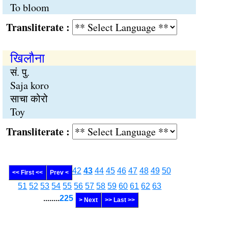
To bloom
Transliterate :
खिलौना
सं. पु.
Saja koro
साचा कोरो
Toy
Transliterate :
42
43
44
45
46
47
48
49
50
<< First <<
Prev <
51
52
53
54
55
56
57
58
59
60
61
62
63
........
225
> Next
>> Last >>