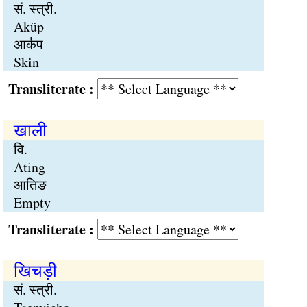
सं. स्त्री.
Aküp
आक॑प
Skin
Transliterate :
खाली
वि.
Ating
आतिङ
Empty
Transliterate :
खिचड़ी
सं. स्त्री.