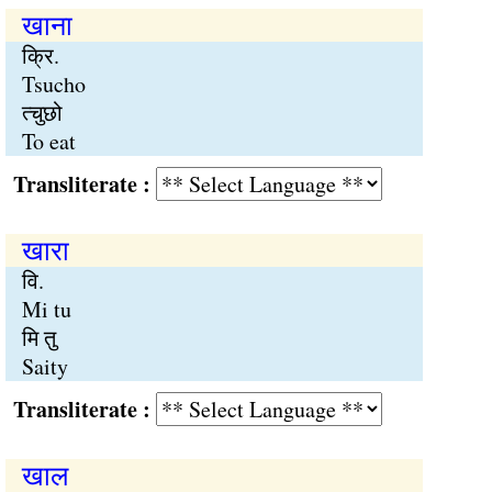
खाना
क्रि.
Tsucho
त्चुछो
To eat
Transliterate :
खारा
वि.
Mi tu
मि तु
Saity
Transliterate :
खाल