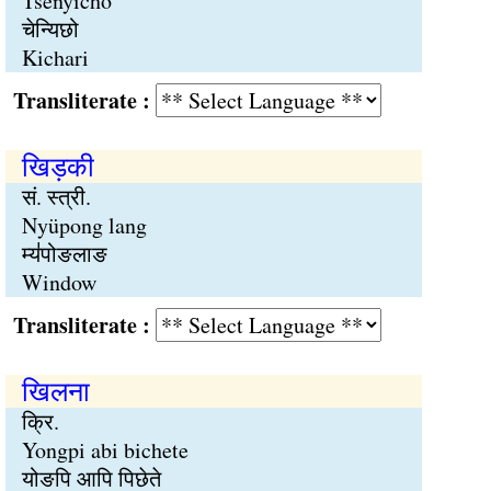
Tsenyicho
चेन्यिछो
Kichari
Transliterate :
खिड़की
सं. स्त्री.
Nyüpong lang
म्य॑पोङलाङ
Window
Transliterate :
खिलना
क्रि.
Yongpi abi bichete
योङपि आपि पिछेते