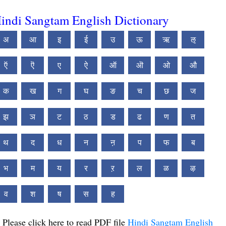
indi Sangtam English Dictionary
अ
आ
इ
ई
उ
ऊ
ऋ
ऌ
ऍ
ऎ
ए
ऐ
ऑ
ऒ
ओ
औ
क
ख
ग
घ
ङ
च
छ
ज
झ
ञ
ट
ठ
ड
ढ
ण
त
थ
द
ध
न
ऩ
प
फ
ब
भ
म
य
र
ऱ
ल
ळ
ऴ
व
श
ष
स
ह
Please click here to read PDF file
Hindi Sangtam English