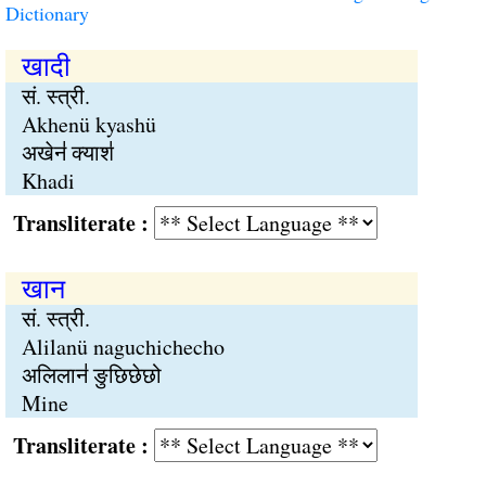
Dictionary
खादी
सं. स्त्री.
Akhenü kyashü
अखेन॑ क्याश॑
Khadi
Transliterate :
खान
सं. स्त्री.
Alilanü naguchichecho
अलिलान॑ ङुछिछेछो
Mine
Transliterate :