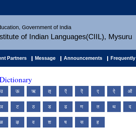
Education, Government of India
nstitute of Indian Languages(CIIL), Mysuru
nt Partners
Message
Announcements
Frequently
Dictionary
उ
ऊ
ऋ
ऌ
ऍ
ऎ
ए
ऐ
ऑ
ञ
ट
ठ
ड
ढ
ण
त
थ
द
ळ
ऴ
व
श
ष
स
ह