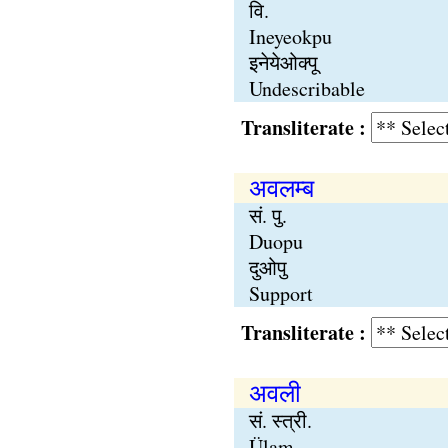
वि.
Ineyeokpu
इनेयेओक्पू
Undescribable
Transliterate :
अवलम्ब
सं. पु.
Duopu
दुओपु
Support
Transliterate :
अवली
सं. स्त्री.
Ülam