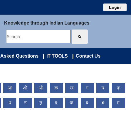
Login
Knowledge through Indian Languages
 Asked Questions
IT TOOLS
Contact Us
ऒ
ओ
औ
क
ख
ग
घ
ङ
ध
न
ऩ
प
फ
ब
भ
म