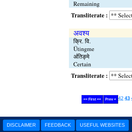
Remaining
Transliterate :
अवश्य
क्रि. वि.
Ütingme
अ॑तिङ्मे
Certain
Transliterate :
42
43
<< First <<
Prev <
DISCLAIMER
FEEDBACK
USEFUL WEBSITES