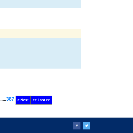
......
387
> Next
>> Last >>