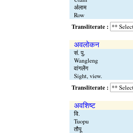
अ॑लाम
Row
Transliterate :
अवलोकन
सं. पु.
Wangleng
वांगलेंग
Sight, view.
Transliterate :
अवशिष्ट
वि.
Tuopu
तौपू