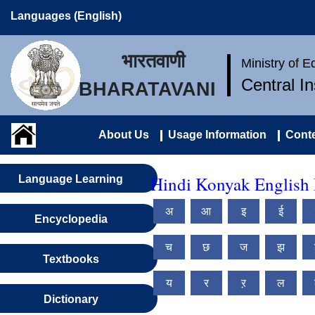
Languages (English)
भारतवाणी
Ministry of 
Central I
BHARATAVANI
About Us
Usage Information
Conte
Hindi Konyak English 
Language Learning
अ
आ
इ
ई
Encyclopedia
च
छ
ज
झ
Textbooks
य
र
ऱ
ल
Dictionary