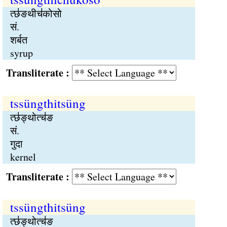
त्छ॑ङथीच॑कोसो
सं.
शर्बत
syrup
Transliterate :
tssüngthitsüng
त्छ॑ङ्थोत्च॑ङ
सं.
गुदा
kernel
Transliterate :
tssüngthitsüng
त्छ॑ङ्थोत्च॑ङ