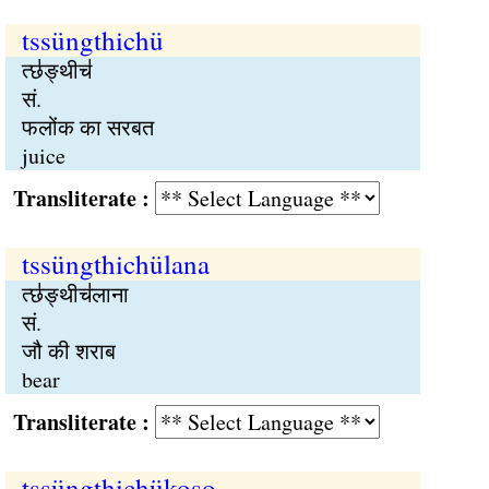
tssüngthichü
त्छ॑ङ्थीच॑
सं.
फलोंक का सरबत
juice
Transliterate :
tssüngthichülana
त्छ॑ङ्थीच॑लाना
सं.
जौ की शराब
bear
Transliterate :
tssüngthichükoso