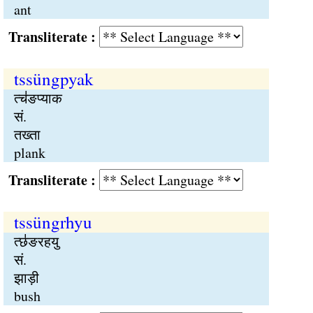
ant
Transliterate :
tssüngpyak
त्च॑ङप्याक
सं.
तख्ता
plank
Transliterate :
tssüngrhyu
त्छ॑ङरहयु
सं.
झाड़ी
bush