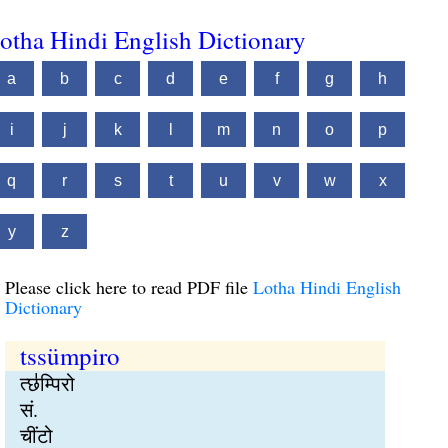
otha Hindi English Dictionary
a
b
c
d
e
f
g
h
i
j
k
l
m
n
o
p
q
r
s
t
u
v
w
x
y
z
Please click here to read PDF file
Lotha Hindi English
Dictionary
tssümpiro
त्छ॑म्पिरो
सं.
चींटो