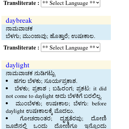
Transliterate :
daybreak
ನಾಮವಾಚಕ
ಬೆಳಗು; ಮುಂಜಾವು; ಹೊತ್ತಾರೆ; ಉಷಃಕಾಲ.
Transliterate :
daylight
ನಾಮವಾಚಕ ನುಡಿಗಟ್ಟು
ಹಗಲ ಬೆಳಕು; ಸೂರ್ಯಪ್ರಕಾಶ.
ಬೆಳಕು; ಪ್ರಕಾಶ ; ಬಹಿರಂಗ; ಪ್ರಕಟ: it did
not come to daylight ಅದು ಬೆಳಕಿಗೆ ಬರಲಿಲ್ಲ.
ಮುಂಬೆಳಕು; ಉಷಃಕಾಲ; ಬೆಳಗು: before
daylight ಉಷಃಕಾಲಕ್ಕೆ ಮೊದಲು.
ಗೋಚರಾಂತರ; ದೃಶ್ಯತೆರಪು; ದೋಣಿ
ಜೂಜಿನಲ್ಲಿ ಒಂದು ದೋಣಿಗೂ ಇನ್ನೊಂದು