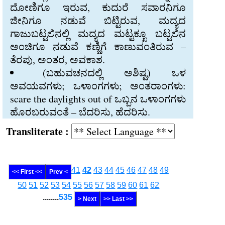
ದೋಣಿಗೂ ಇರುವ, ಕುದುರೆ ಸವಾರನಿಗೂ
ಜೀನಿಗೂ ನಡುವೆ ಬಿಟ್ಟಿರುವ, ಮದ್ಯದ
ಗಾಜುಬಟ್ಟಲಿನಲ್ಲಿ ಮದ್ಯದ ಮಟ್ಟಕ್ಖೂ ಬಟ್ಟಲಿನ
ಅಂಚಿಗೂ ನಡುವೆ ಕಣ್ಣಿಗೆ ಕಾಣುವಂತಿರುವ –
ತೆರಪು, ಅಂತರ, ಅವಕಾಶ.
(ಬಹುವಚನದಲ್ಲಿ ಅಶಿಷ್ಟ) ಒಳ
ಅವಯವಗಳು; ಒಳಾಂಗಗಳು; ಅಂತರಾಂಗಳು:
scare the daylights out of ಒಬ್ಬನ ಒಳಾಂಗಗಳು
ಹೊರಬರುವಂತೆ – ಬೆದರಿಸು, ಹೆದರಿಸು.
Transliterate :
41
42
43
44
45
46
47
48
49
<< First <<
Prev <
50
51
52
53
54
55
56
57
58
59
60
61
62
........
535
> Next
>> Last >>