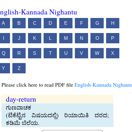
nglish-Kannada Nighantu
A
B
C
D
E
F
G
H
I
J
K
L
M
N
O
P
Q
R
S
T
U
V
W
X
Y
Z
Please click here to read PDF file
English-Kannada Nighant
day-return
ಗುಣವಾಚಕ
(ಟಿಕೆಟ್ಟಿನ ವಿಷಯದಲ್ಲಿ) ರಿಯಾಯಿತಿ ದರದ;
ಕಡಿಮೆ ಬೆಲೆಯ.