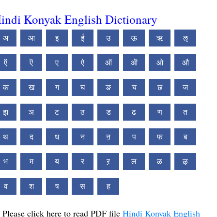
indi Konyak English Dictionary
अ
आ
इ
ई
उ
ऊ
ऋ
ऌ
ऍ
ऎ
ए
ऐ
ऑ
ऒ
ओ
औ
क
ख
ग
घ
ङ
च
छ
ज
झ
ञ
ट
ठ
ड
ढ
ण
त
थ
द
ध
न
ऩ
प
फ
ब
भ
म
य
र
ऱ
ल
ळ
ऴ
व
श
ष
स
ह
Please click here to read PDF file
Hindi Konyak English