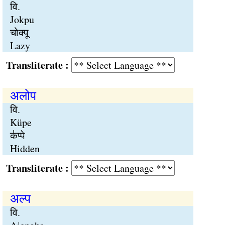
वि.
Jokpu
चोक्पू
Lazy
Transliterate :
अलोप
वि.
Küpe
क॑प्पे
Hidden
Transliterate :
अल्प
वि.