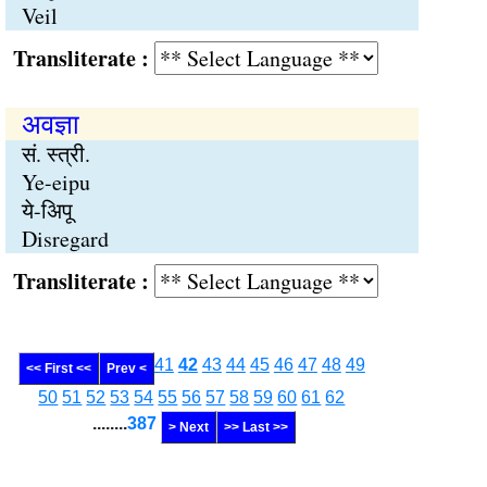
Veil
Transliterate :
अवज्ञा
सं. स्त्री.
Ye-eipu
ये-अिपू
Disregard
Transliterate :
41
42
43
44
45
46
47
48
49
<< First <<
Prev <
50
51
52
53
54
55
56
57
58
59
60
61
62
........
387
> Next
>> Last >>