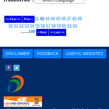
41
42
43
44
45
46
47
48
49
<< First <<
Prev <
50
51
52
53
54
55
56
57
58
59
60
61
62
........
100
> Next
>> Last >>
DISCLAIMER
FEEDBACK
USEFUL WEBSITES