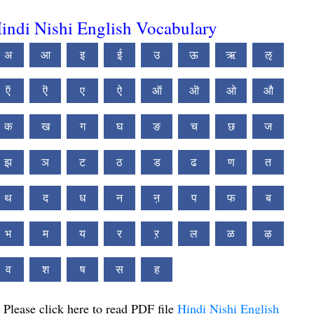
indi Nishi English Vocabulary
अ
आ
इ
ई
उ
ऊ
ऋ
ऌ
ऍ
ऎ
ए
ऐ
ऑ
ऒ
ओ
औ
क
ख
ग
घ
ङ
च
छ
ज
झ
ञ
ट
ठ
ड
ढ
ण
त
थ
द
ध
न
ऩ
प
फ
ब
भ
म
य
र
ऱ
ल
ळ
ऴ
व
श
ष
स
ह
Please click here to read PDF file
Hindi Nishi English