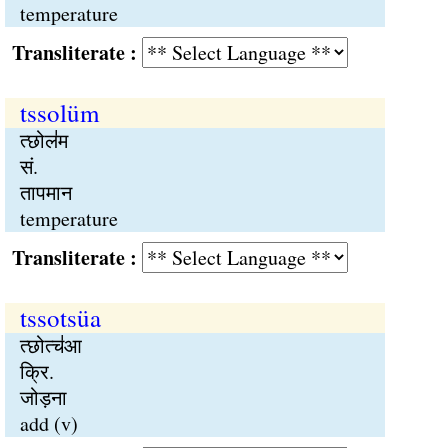
temperature
Transliterate :
tssolüm
त्छोल॑म
सं.
तापमान
temperature
Transliterate :
tssotsüa
त्छोत्च॑आ
क्रि.
जोड़ना
add (v)