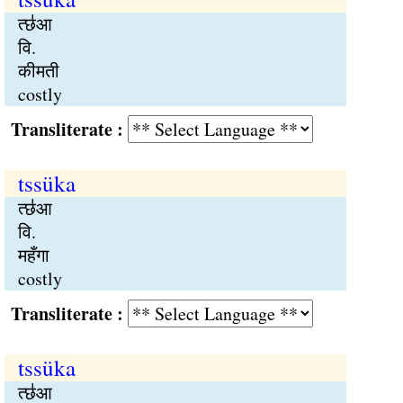
त्छ॑आ
वि.
कीमती
costly
Transliterate :
tssüka
त्छ॑आ
वि.
महँगा
costly
Transliterate :
tssüka
त्छ॑आ