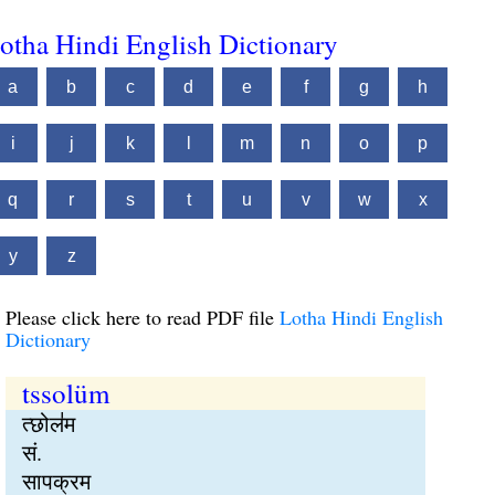
otha Hindi English Dictionary
a
b
c
d
e
f
g
h
i
j
k
l
m
n
o
p
q
r
s
t
u
v
w
x
y
z
Please click here to read PDF file
Lotha Hindi English
Dictionary
tssolüm
त्छोल॑म
सं.
सापक्रम