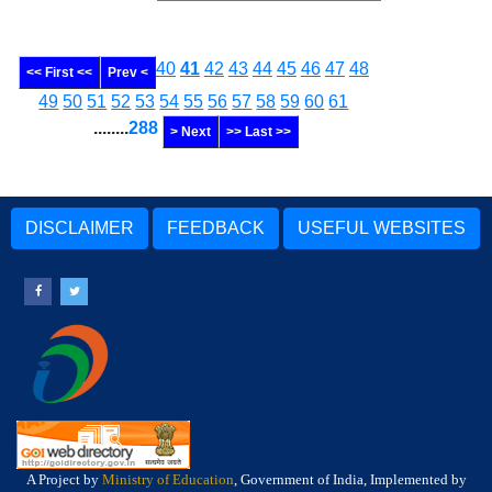
40
41
42
43
44
45
46
47
48
<< First <<
Prev <
49
50
51
52
53
54
55
56
57
58
59
60
61
........
288
> Next
>> Last >>
DISCLAIMER
FEEDBACK
USEFUL WEBSITES
A Project by
Ministry of Education
, Government of India, Implemented by