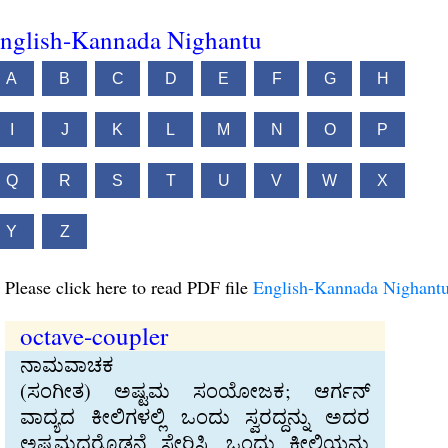
nglish-Kannada Nighantu
A
B
C
D
E
F
G
H
I
J
K
L
M
N
O
P
Q
R
S
T
U
V
W
X
Y
Z
Please click here to read PDF file
English-Kannada Nighant
octave-coupler
ನಾಮವಾಚಕ
(ಸಂಗೀತ) ಅಷ್ಟಮ ಸಂಯೋಜಕ; ಆರ್ಗನ್‍
ವಾದ್ಯದ ಕೀಲಿಗಳಲ್ಲಿ ಒಂದು ಸ್ವರದ್ದನ್ನು ಅದರ
ಅಷ್ಟಮದರೊಡನೆ ಸೇರಿಸಿ, ಒಂದು ಕೀಲಿಯನ್ನು