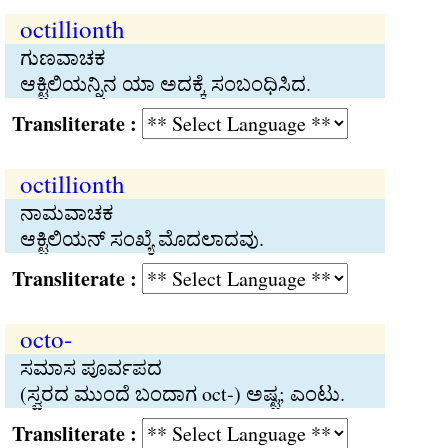
octillionth
ಗುಣವಾಚಕ
ಆಕ್ಟಿಲಿಯನ್ನಿನ ಯಾ ಅದಕ್ಕೆ ಸಂಬಂಧಿಸಿದ.
Transliterate :
octillionth
ನಾಮವಾಚಕ
ಆಕ್ಟಿಲಿಯನ್‍ ಸಂಖ್ಯೆ ಮೊದಲಾದವು.
Transliterate :
octo-
ಸಮಾಸ ಪೂರ್ವಪದ
(ಸ್ವರದ ಮುಂದೆ ಬಂದಾಗ oct-) ಅಷ್ಟ; ಎಂಟು.
Transliterate :