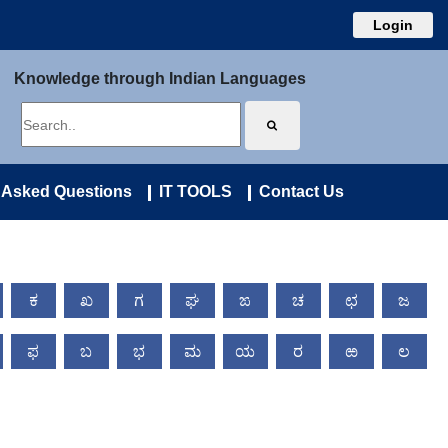
Login
Knowledge through Indian Languages
 Asked Questions
IT TOOLS
Contact Us
ಕ
ಖ
ಗ
ಘ
ಙ
ಚ
ಛ
ಜ
ಫ
ಬ
ಭ
ಮ
ಯ
ರ
ಱ
ಲ