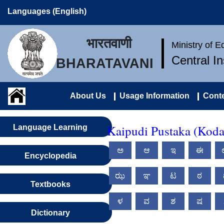
Languages (English)
भारतवाणी
Ministry of 
Central I
BHARATAVANI
About Us
Usage Information
Conte
Kaipudi Pustaka (Kod
Language Learning
ಅ
ಆ
ಇ
ಈ
Encyclopedia
ಝ
ಞ
ಟ
ಠ
Textbooks
ಳ
ವ
ಶ
ಷ
Dictionary