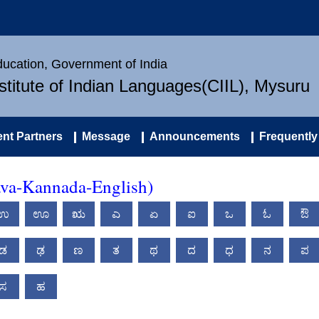
Education, Government of India
nstitute of Indian Languages(CIIL), Mysuru
nt Partners
Message
Announcements
Frequently
ava-Kannada-English)
ಉ
ಊ
ಋ
ಎ
ಏ
ಐ
ಒ
ಓ
ಔ
ಡ
ಢ
ಣ
ತ
ಥ
ದ
ಧ
ನ
ಪ
ಸ
ಹ