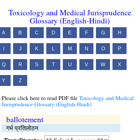
Toxicology and Medical Jurisprudence
Glossary (English-Hindi)
A
B
C
D
E
F
G
H
I
J
K
L
M
N
O
P
Q
R
S
T
U
V
W
X
Y
Z
Please click here to read PDF file
Toxicology and Medical
Jurisprudence Glossary (English-Hindi)
ballotement
गर्भ प्रतिलोठन