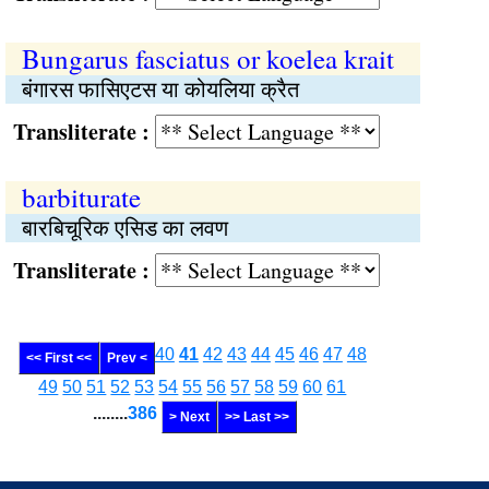
Bungarus fasciatus or koelea krait
बंगारस फासिएटस या कोयलिया क्रैत
Transliterate :
barbiturate
बारबिचूरिक एसिड का लवण
Transliterate :
40
41
42
43
44
45
46
47
48
<< First <<
Prev <
49
50
51
52
53
54
55
56
57
58
59
60
61
........
386
> Next
>> Last >>