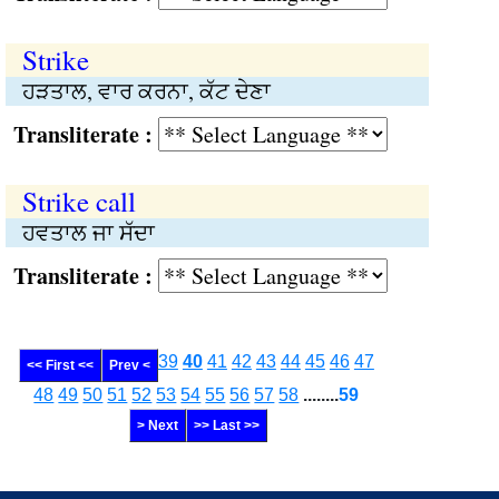
Strike
ਹੜਤਾਲ, ਵਾਰ ਕਰਨਾ, ਕੱਟ ਦੇਣਾ
Transliterate :
Strike call
ਹਵਤਾਲ ਜਾ ਸੱਦਾ
Transliterate :
39
40
41
42
43
44
45
46
47
<< First <<
Prev <
48
49
50
51
52
53
54
55
56
57
58
........
59
> Next
>> Last >>