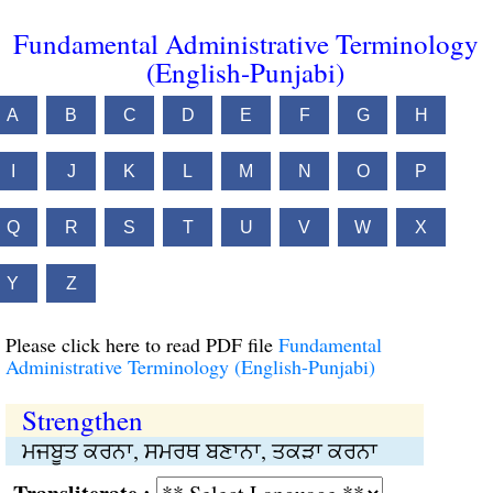
Fundamental Administrative Terminology
(English-Punjabi)
A
B
C
D
E
F
G
H
I
J
K
L
M
N
O
P
Q
R
S
T
U
V
W
X
Y
Z
Please click here to read PDF file
Fundamental
Administrative Terminology (English-Punjabi)
Strengthen
ਮਜਬੂਤ ਕਰਨਾ, ਸਮਰਥ ਬਣਾਨਾ, ਤਕੜਾ ਕਰਨਾ