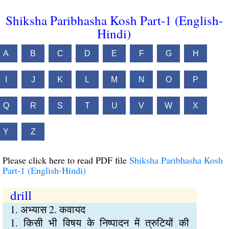
Shiksha Paribhasha Kosh Part-1 (English-
Hindi)
A
B
C
D
E
F
G
H
I
J
K
L
M
N
O
P
Q
R
S
T
U
V
W
X
Y
Z
Please click here to read PDF file
Shiksha Paribhasha Kosh
Part-1 (English-Hindi)
drill
1. अभ्यास 2. कवायद
1. किसी भी विषय के निष्पादन में त्रुटियों की