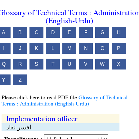
Glossary of Technical Terms : Administratio
(English-Urdu)
A
B
C
D
E
F
G
H
I
J
K
L
M
N
O
P
Q
R
S
T
U
V
W
X
Y
Z
Please click here to read PDF file
Glossary of Technical
Terms : Administration (English-Urdu)
Implementation officer
افسر نفاذ