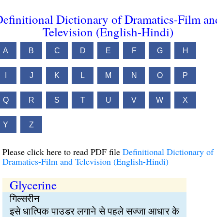
efinitional Dictionary of Dramatics-Film an
Television (English-Hindi)
A
B
C
D
E
F
G
H
I
J
K
L
M
N
O
P
Q
R
S
T
U
V
W
X
Y
Z
Please click here to read PDF file
Definitional Dictionary of
Dramatics-Film and Television (English-Hindi)
Glycerine
गिल्सरीन
इसे धात्पिक पाउडर लगाने से पहले सज्जा आधार के