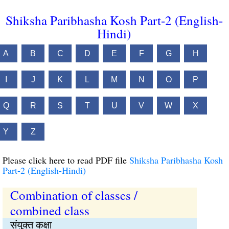
Shiksha Paribhasha Kosh Part-2 (English-
Hindi)
A
B
C
D
E
F
G
H
I
J
K
L
M
N
O
P
Q
R
S
T
U
V
W
X
Y
Z
Please click here to read PDF file
Shiksha Paribhasha Kosh
Part-2 (English-Hindi)
Combination of classes /
combined class
संयुक्त कक्षा